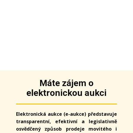
ARCHIVUJEME
Zajistíme archiv​aci dokumentů a
kompletní historii zadávacího
řízení v souladu s legislativními
požadavky.
Máte zájem o
elektronickou aukci
Elektronická aukce (e-aukce) představuje
transparentní, efektivní a legislativně
osvědčený způsob prodeje movitého i