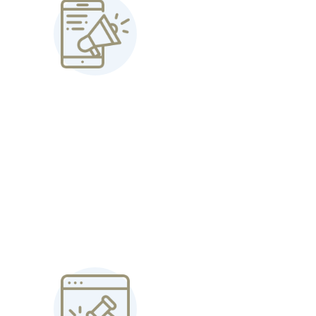
INZERUJEME
Zajistíme profesionální inzerci na
nejnavštěvovanějších portálech a
efektivní oslovení vhodných
zájemců.