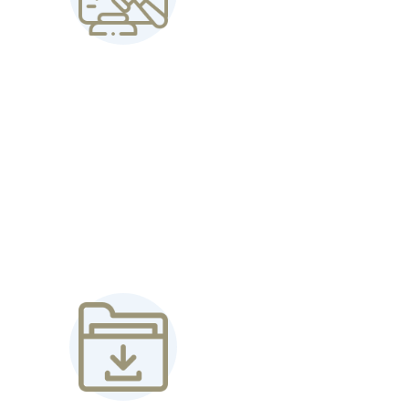
PROVEDEME
Kompletně zajistíme průběh
elektronické aukce včetně
administrace, hodnocení nabídek a
veškerých náležitostí.