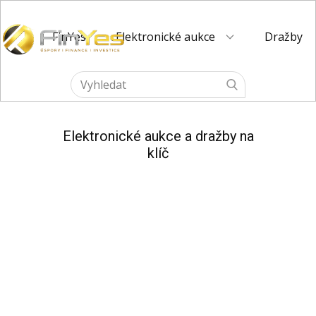
FinYes
Elektronické aukce
Dražby
Elektronické aukce a dražby na
klíč
Připravíme a zajistíme Vám
elektronickou aukci podle Vašich
požadavků. Transparentně, rychle,
výhodně a v certifikovaném prostředí.
KONTAKTUJTE NÁS