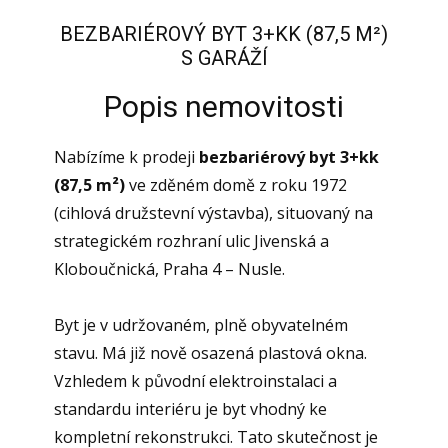
BEZBARIÉROVÝ BYT 3+KK (87,5 M²)
S GARÁŽÍ
Popis nemovitosti
Nabízíme k prodeji
bezbariérový byt 3+kk
(87,5 m²)
ve zděném domě z roku 1972
(cihlová družstevní výstavba), situovaný na
strategickém rozhraní ulic Jivenská a
Kloboučnická, Praha 4 – Nusle.
Byt je v udržovaném, plně obyvatelném
stavu. Má již nově osazená plastová okna.
Vzhledem k původní elektroinstalaci a
standardu interiéru je byt vhodný ke
kompletní rekonstrukci. Tato skutečnost je