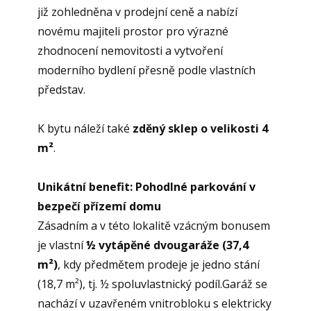
již zohledněna v prodejní ceně a nabízí
novému majiteli prostor pro výrazné
zhodnocení nemovitosti a vytvoření
moderního bydlení přesně podle vlastních
představ.
K bytu náleží také
zděný sklep o velikosti 4
m²
.
Unikátní benefit: Pohodlné parkování v
bezpečí přízemí domu
Zásadním a v této lokalitě vzácným bonusem
je vlastní
½ vytápěné dvougaráže (37,4
m²)
, kdy předmětem prodeje je jedno stání
(18,7 m²), tj. ½ spoluvlastnický podíl.Garáž se
nachází v uzavřeném vnitrobloku s elektricky